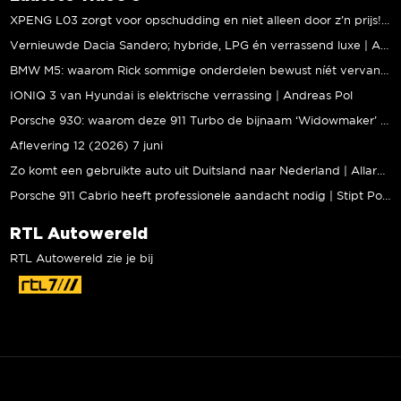
XPENG L03 zorgt voor opschudding en niet alleen door z’n prijs! | Jeroen Mul
Vernieuwde Dacia Sandero; hybride, LPG én verrassend luxe | Andreas Pol
BMW M5: waarom Rick sommige onderdelen bewust níét vervangt | Stipt Polish Point
IONIQ 3 van Hyundai is elektrische verrassing | Andreas Pol
Porsche 930: waarom deze 911 Turbo de bijnaam ‘Widowmaker’ kreeg | Gallery Aaldering
Aflevering 12 (2026) 7 juni
Zo komt een gebruikte auto uit Duitsland naar Nederland | Allard Kalff
Porsche 911 Cabrio heeft professionele aandacht nodig | Stipt Polish Point
RTL Autowereld
RTL Autowereld zie je bij