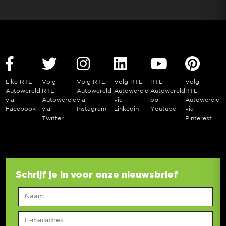
Like RTL
Volg
Volg RTL
Volg RTL
RTL
Volg
Autowereld
RTL
Autowereld
Autowereld
Autowereld
RTL
via
Autowereld
via
via
op
Autowereld
Facebook
via
Instagram
Linkedin
Youtube
via
Twitter
Pinterest
Schrijf je in voor onze nieuwsbrief