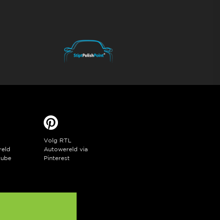
Volg RTL
reld
Autowereld via
tube
Pinterest