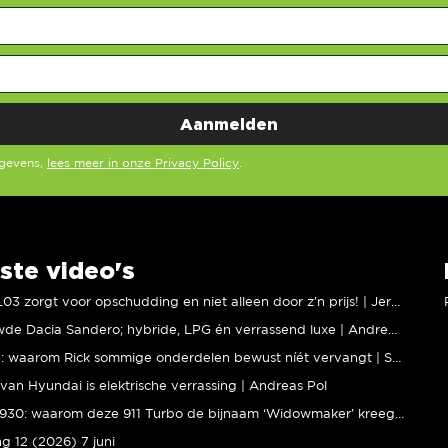
egevens,
lees meer in onze Privacy Policy
.
ste video's
XPENG L03 zorgt voor opschudding en niet alleen door z’n prijs! | Jeroen Mul
Vernieuwde Dacia Sandero; hybride, LPG én verrassend luxe | Andreas Pol
BMW M5: waarom Rick sommige onderdelen bewust níét vervangt | Stipt Polish Point
van Hyundai is elektrische verrassing | Andreas Pol
Porsche 930: waarom deze 911 Turbo de bijnaam ‘Widowmaker’ kreeg | Gallery Aaldering
ng 12 (2026) 7 juni