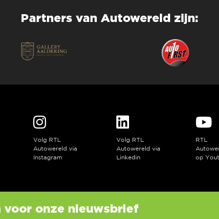
Partners van Autowereld zijn:
Volg RTL
Volg RTL
RTL
a
Autowereld via
Autowereld via
Autowe
Instagram
Linkedin
op You
in voor onze nieuwsbrief