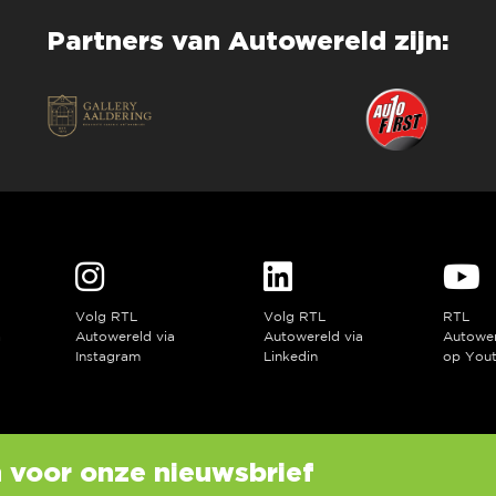
Partners van Autowereld zijn:
Volg RTL
Volg RTL
RTL
a
Autowereld via
Autowereld via
Autowe
Instagram
Linkedin
op You
in voor onze nieuwsbrief