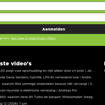
egevens,
lees meer in onze Privacy Policy
.
ste video's
XPENG L03 zorgt voor opschudding en niet alleen door z’n prijs! | Jeroen Mul
Vernieuwde Dacia Sandero; hybride, LPG én verrassend luxe | Andreas Pol
BMW M5: waarom Rick sommige onderdelen bewust níét vervangt | Stipt Polish Point
van Hyundai is elektrische verrassing | Andreas Pol
Porsche 930: waarom deze 911 Turbo de bijnaam ‘Widowmaker’ kreeg | Gallery Aaldering
ng 12 (2026) 7 juni