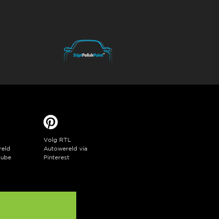
Volg RTL
reld
Autowereld via
tube
Pinterest